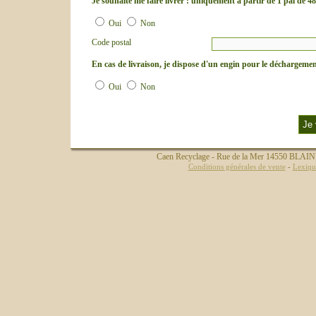
Je souhaite me faire livrer : uniquement à partir de 1 pal de 48
Oui
Non
Code postal
En cas de livraison, je dispose d'un engin pour le déchargement
Oui
Non
Caen Recyclage - Rue de la Mer 14550 BLAINV
Conditions générales de vente
-
Lexiqu