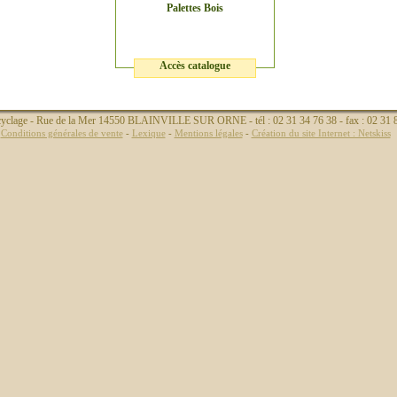
Palettes Bois
Accès catalogue
yclage - Rue de la Mer 14550 BLAINVILLE SUR ORNE - tél : 02 31 34 76 38 - fax : 02 31 
Conditions générales de vente
-
Lexique
-
Mentions légales
-
Création du site Internet : Netskiss